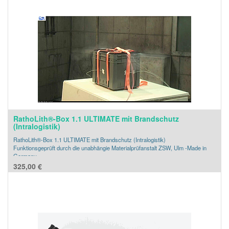
RathoLith®-Box 1.1 ULTIMATE mit Brandschutz
(Intralogistik)
RathoLith®-Box 1.1 ULTIMATE mit Brandschutz (Intralogistik)
Funktionsgeprüft durch die unabhängie Materialprüfanstalt ZSW, Ulm -Made in
Germany-
Zur Sammlung, Lagerung und dem innerbetrieblichen Transport von kleinzelligen
325,00
€
Lithium-Ion-Zellen sowie Akkumulatoren
Die Ausführung ULTIMATE ist besonders andwenderfreundlich. Zusätzlich zum
Löschmittel ist der Behälter mit einer Brandschutzauskleidung versehen.
Dadurch doppelter Schutz!
Auflagedeckel mit zwei Spannbändern gesichert - Deckel-Farbe: Schwarz
Kissenmodule eingelegt und im Lieferumfang enthalten
Löschmittel untersucht und getestet in Anlehnung gem. DIN EN 3-7 : 2007 für