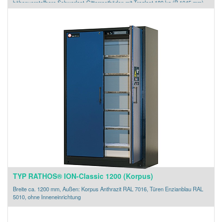
höhenverstellbare Schwerlast-Gitterrostböden mit Traglast 180 kg (B 1045 mm)
Bodenauffangwanne geprüft entspr. StawaR
TYP RATHOS® ION-Classic 1200 (Korpus)
Breite ca. 1200 mm, Außen: Korpus Anthrazit RAL 7016, Türen Enzianblau RAL
5010, ohne Inneneinrichtung