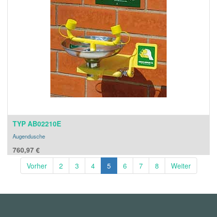
TYP AB02210E
Augendusche
760,97
€
Vorher
2
3
4
5
6
7
8
Weiter