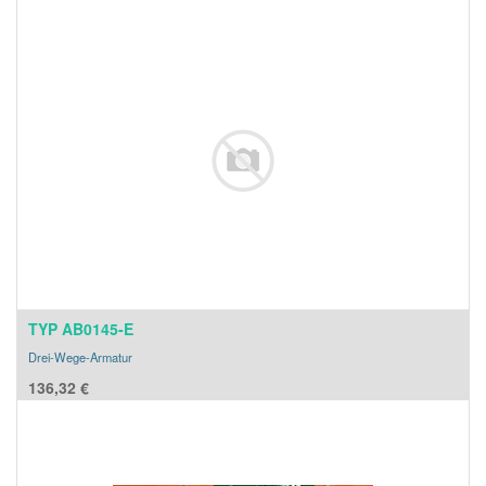
TYP AB0145-E
Drei-Wege-Armatur
136,32
€