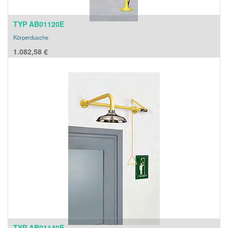
TYP AB01120E
Körperdusche
1.082,58
€
TYP AB01140E