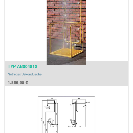
TYP AB004810
Notretter/Dekondusche
1.866,55
€