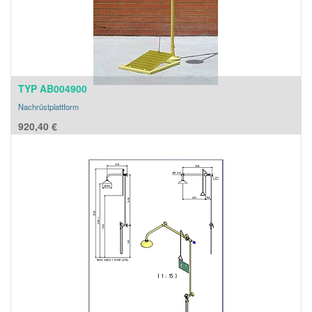
TYP AB004900
Nachrüstplattform
920,40
€