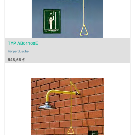
TYP AB01100E
Körperdusche
548,66
€