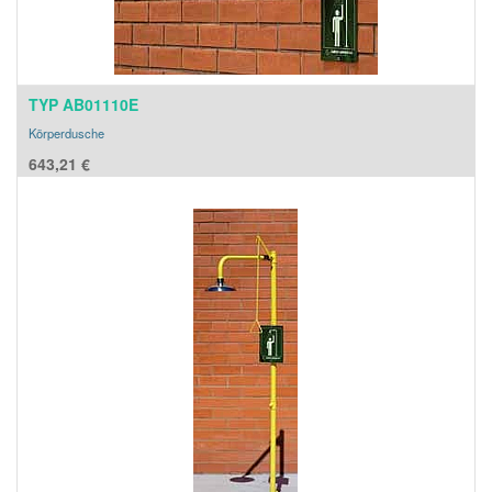
TYP AB01110E
Körperdusche
643,21
€