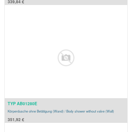
339,84
€
TYP AB01280E
Körperdusche ohne Betätigung (Wand) / Body shower without valve (Wall)
351,92
€