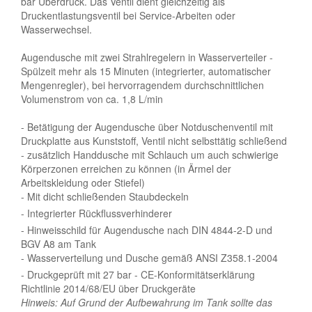
bar Überdruck. Das Ventil dient gleichzeitig als
Druckentlastungsventil bei Service-Arbeiten oder
Wasserwechsel.
Augendusche mit zwei Strahlregelern in Wasserverteiler -
Spülzeit mehr als 15 Minuten (integrierter, automatischer
Mengenregler), bei hervorragendem durchschnittlichen
Volumenstrom von ca. 1,8 L/min
- Betätigung der Augendusche über Notduschenventil mit
Druckplatte aus Kunststoff, Ventil nicht selbsttätig schließend
- zusätzlich Handdusche mit Schlauch um auch schwierige
Körperzonen erreichen zu können (in Ärmel der
Arbeitskleidung oder Stiefel)
- Mit dicht schließenden Staubdeckeln
- Integrierter Rückflussverhinderer
- Hinweisschild für Augendusche nach DIN 4844-2-D und
BGV A8 am Tank
- Wasserverteilung und Dusche gemäß ANSI Z358.1-2004
- Druckgeprüft mit 27 bar - CE-Konformitätserklärung
Richtlinie 2014/68/EU über Druckgeräte
Hinweis: Auf Grund der Aufbewahrung im Tank sollte das