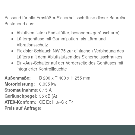
Passend für alle Erbstößer-Sicherheitsschränke dieser Baureihe.
Bestehend aus:
Abluftventilator (Radiallüfter, besonders geräuscharm)
Lüftergehäuse mit Gummipuffern als Lärm und
Vibrationsschutz
Flexibler Schlauch NW 75 zur einfachen Verbindung des
Lüfters mit dem Abluftstutzen des Sicherheitsschrankes
Ein-/Aus-Schalter auf der Vorderseite des Gehäuses mit
integrierter Kontrollleuchte
Außenmaße:
B 200 x T 400 x H 255 mm
Motorleistung:
0,035 kw
Stromaufnahme:
0,15 A
Geräuschpegel:
35 dB (A)
ATEX-Konform:
CE Ex II 3/-G c T4
Preis auf Anfrage!