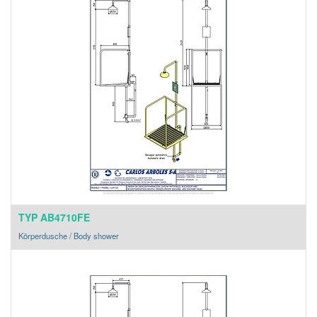
TYP AB4710FE
Körperdusche / Body shower