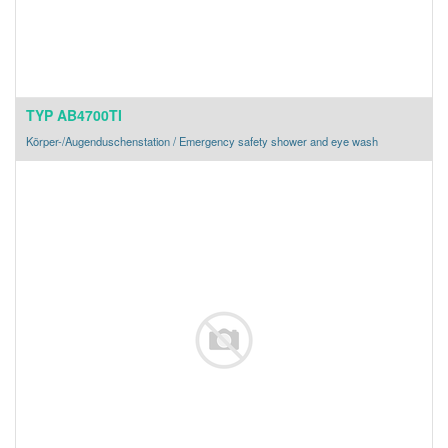
TYP AB4700TI
Körper-/Augenduschenstation / Emergency safety shower and eye wash