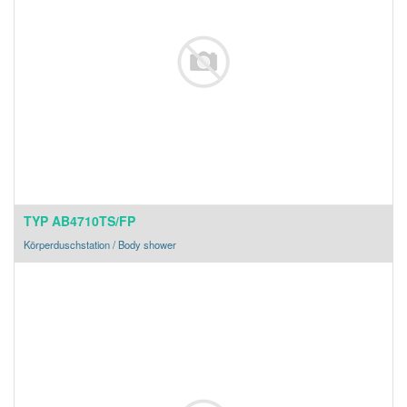
TYP AB4710TS/FP
Körperduschstation / Body shower