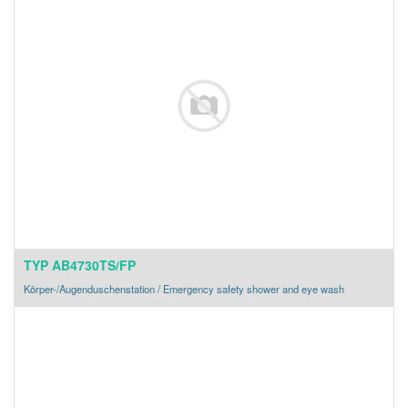
TYP AB4730TS/FP
Körper-/Augenduschenstation / Emergency safety shower and eye wash