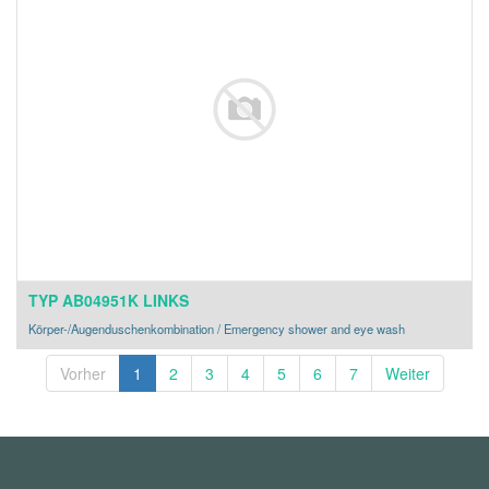
TYP AB04951K LINKS
Körper-/Augenduschenkombination / Emergency shower and eye wash
Vorher
1
2
3
4
5
6
7
Weiter