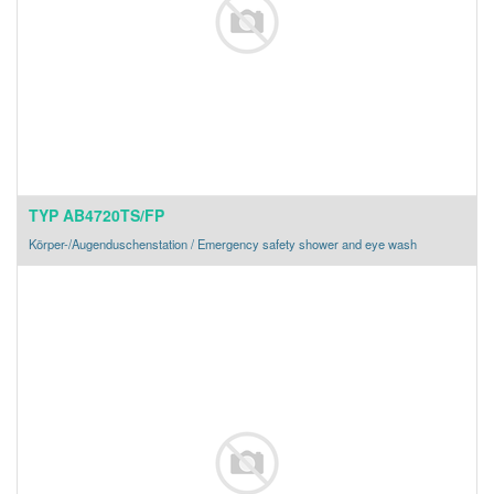
TYP AB4720TS/FP
Körper-/Augenduschenstation / Emergency safety shower and eye wash