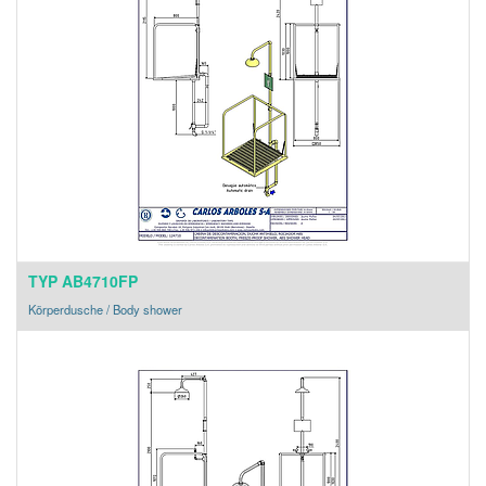
TYP AB4710FP
Körperdusche / Body shower