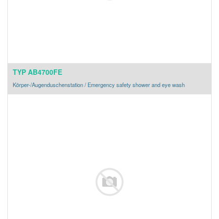
TYP AB4700FE
Körper-/Augenduschenstation / Emergency safety shower and eye wash