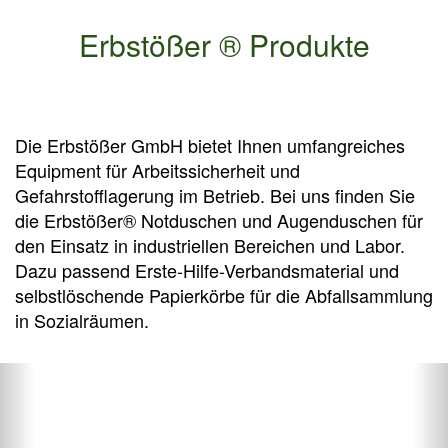
Erbstößer
® Produkte
Die Erbstößer GmbH
bietet Ihnen umfangreiches
Equipment für Arbeitssicherheit und
Gefahrstofflagerung im Betrieb. Bei uns finden Sie
die Erbstößer® Notduschen und Augenduschen für
den Einsatz in industriellen Bereichen und Labor.
Dazu passend Erste-Hilfe-Verbandsmaterial und
selbstlöschende Papierkörbe für die Abfallsammlung
in Sozialräumen.
Da es sich um sicherheitsrelevante Produkte
handelt, ist in den meisten Fällen eine Beratung
unumgänglich, wir bitten daher um direkten Kontakt
per Telefon oder
info@erbs.de
.
Unseren Shop