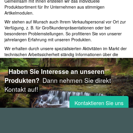
Gemeinsam mit Ihnen erstellen wir das individuelle
Produktsortiment für Ihr Unternehmen aus stimmigen
Artikelmodulen.
Wir stehen auf Wunsch auch Ihrem Verkaufspersonal vor Ort zur
Verfügung, z. B. für Großkundenpräsentationen oder bei
besonderen Problemstellungen. So profitieren Sie von unserer
jahrelangen Erfahrung mit unseren Produkten.
Wir erhalten durch unsere spezialisierten Aktivitäten im Markt der
technischen Arbeitssicherheit ständig Informationen über die
Bedürfnisse der Endkunden, die wir in unsere Produktentwicklung
einfließen lassen. So können Sie sicher sein, Ihren Kunden
Haben Sie Interesse an unseren
technisch ausgereifte und aktuelle Ware zu liefern.
Produkten?
Dann nehmen Sie direkt
Selbstverständlich übernehmen wir auch bundesweit Wartungs-
und Servicearbeiten für unsere Produkte, die über Sie
Kontakt auf!
abgerechnet werden können.
Bei allen Aktivitäten gilt selbstverständlich: Ihr Kunde bleibt
Kontaktieren Sie uns
Ihr Kunde!