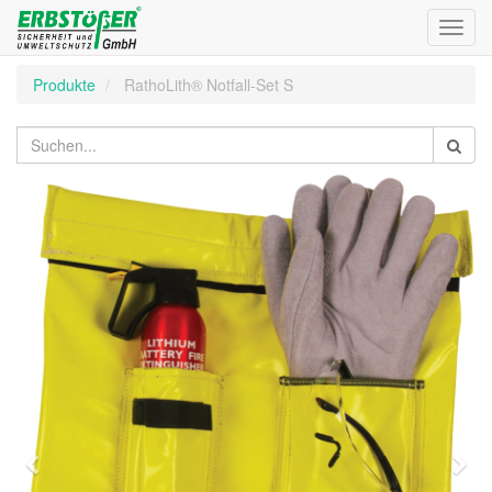
Toggl
navig
Produkte
RathoLith® Notfall-Set S
Zurück
Wei