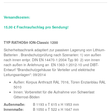
Versandkosten:
15,00 € Frachtaufschlag pro Sendung!
TYP RATHOS® ION-Classic 1200
Sicherheitsschrank adaptiert zur passiven Lagerung von Lithium-
Batterien . Brandschutzprüfung nach Szenarien: 1) von außen
nach innen entpr. DIN EN 14470-1:2004 Typ 90 2) von innen
nach außen in Anlehnung an EN 1363-1:2012-10 und DIBT-
Entwurf "Brandschutzgehäuse für Verteiler und elektrische
Leitungsanlagen": 09/2014
Außen: Korpus Anthrazit RAL 7016, Türen Enzianblau RAL
5010
Innen: Vorbereitet für die Aufnahme von Schwerlast
Gitterrost-Böden
Außenmaße:
B 1193 x T 615 x H 1953 mm
Innenmaße:
B 1050 x T 522 x H 1647 mm