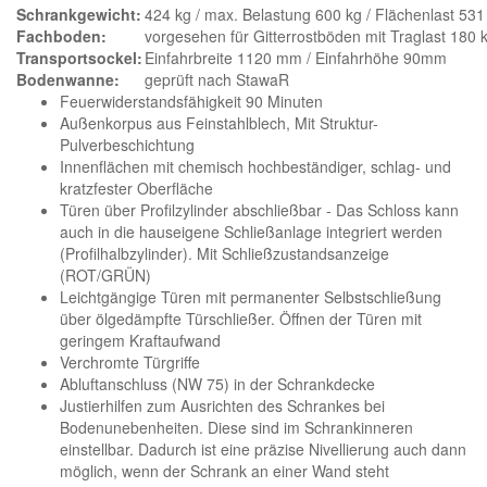
Schrankgewicht:
424 kg / max. Belastung 600 kg / Flächenlast 531
Fachboden:
vorgesehen für Gitterrostböden mit Traglast 180 k
Transportsockel:
Einfahrbreite 1120 mm / Einfahrhöhe 90mm
Bodenwanne:
geprüft nach StawaR
Feuerwiderstandsfähigkeit 90 Minuten
Außenkorpus aus Feinstahlblech, Mit Struktur-
Pulverbeschichtung
Innenflächen mit chemisch hochbeständiger, schlag- und
kratzfester Oberfläche
Türen über Profilzylinder abschließbar - Das Schloss kann
auch in die hauseigene Schließanlage integriert werden
(Profilhalbzylinder). Mit Schließzustandsanzeige
(ROT/GRÜN)
Leichtgängige Türen mit permanenter Selbstschließung
über ölgedämpfte Türschließer. Öffnen der Türen mit
geringem Kraftaufwand
Verchromte Türgriffe
Abluftanschluss (NW 75) in der Schrankdecke
Justierhilfen zum Ausrichten des Schrankes bei
Bodenunebenheiten. Diese sind im Schrankinneren
einstellbar. Dadurch ist eine präzise Nivellierung auch dann
möglich, wenn der Schrank an einer Wand steht