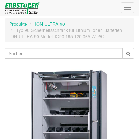
Toggl
navig
Produkte
ION-ULTRA-90
Typ 90 Sicherheitsschrank für Lithium-Ionen-Batterien
ION-ULTRA-90 Modell IO90.195.120.065.WDAC