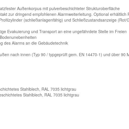
atzfester Außenkorpus mit pulverbeschichteter Strukturoberfläche
takt zur dringend empfohlenen Alarmweiterleitung. Optional erhältlich
ofilzylinder (schließanlagenfähig) und Schließzustandsanzeige (Rot/G
tige Evakuierung und Transport an eine ungefährdete Stelle im Freien
n Bodenunebenheiten
g des Alarms an die Gebäudetechnik
en nach innen (Typ 90 / typgeprüft gem. EN 14470-1) und über 90 Mi
chichtetes Stahlblech, RAL 7035 lichtgrau
schichtetes Stahlblech, RAL 7035 lichtgrau