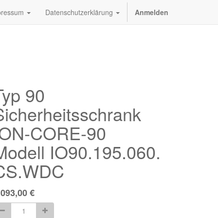
pressum
Datenschutzerklärung
Anmelden
Typ 90
Sicherheitsschrank
ION-CORE-90
Modell IO90.195.060.
CS.WDC
.093,00
€