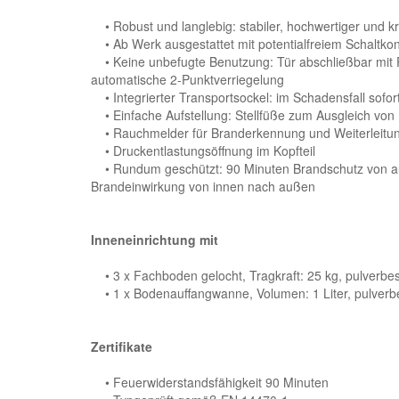
• Robust und langlebig: stabiler, hochwertiger und kr
• Ab Werk ausgestattet mit potentialfreiem Schaltkon
• Keine unbefugte Benutzung: Tür abschließbar mit Pr
automatische 2-Punktverriegelung
• Integrierter Transportsockel: im Schadensfall sofor
• Einfache Aufstellung: Stellfüße zum Ausgleich vo
• Rauchmelder für Branderkennung und Weiterleitun
• Druckentlastungsöffnung im Kopfteil
• Rundum geschützt: 90 Minuten Brandschutz von auß
Brandeinwirkung von innen nach außen
Inneneinrichtung mit
• 3 x Fachboden gelocht, Tragkraft: 25 kg, pulverbes
• 1 x Bodenauffangwanne, Volumen: 1 Liter, pulverbe
Zertifikate
• Feuerwiderstandsfähigkeit 90 Minuten