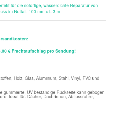
rfekt für die sofortige, wasserdichte Reparatur von
cks im Notfall. 100 mm x L 3 m
ersandkosten:
5,00 € Frachtaufschlag pro Sendung!
stoffen, Holz, Glas, Aluminium, Stahl, Vinyl, PVC und
 Die gummierte, UV-beständige Rückseite kann gebogen
re. Ideal für: Dächer, Dachrinnen, Abflussrohre,