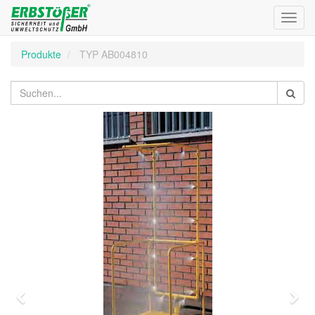
Toggl
navig
Produkte
TYP AB004810
Zurück
Wei