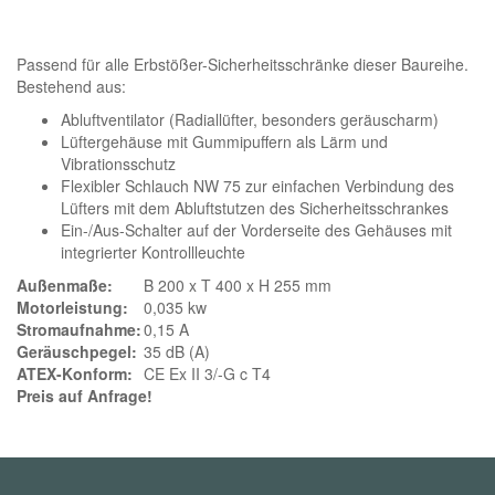
Passend für alle Erbstößer-Sicherheitsschränke dieser Baureihe.
Bestehend aus:
Abluftventilator (Radiallüfter, besonders geräuscharm)
Lüftergehäuse mit Gummipuffern als Lärm und
Vibrationsschutz
Flexibler Schlauch NW 75 zur einfachen Verbindung des
Lüfters mit dem Abluftstutzen des Sicherheitsschrankes
Ein-/Aus-Schalter auf der Vorderseite des Gehäuses mit
integrierter Kontrollleuchte
Außenmaße:
B 200 x T 400 x H 255 mm
Motorleistung:
0,035 kw
Stromaufnahme:
0,15 A
Geräuschpegel:
35 dB (A)
ATEX-Konform:
CE Ex II 3/-G c T4
Preis auf Anfrage!