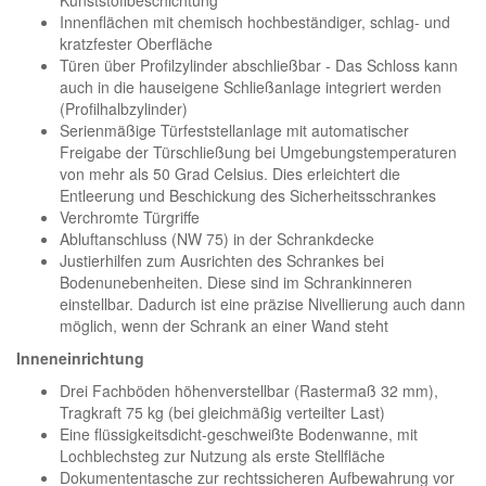
Kunststoffbeschichtung
Innenflächen mit chemisch hochbeständiger, schlag- und
kratzfester Oberfläche
Türen über Profilzylinder abschließbar - Das Schloss kann
auch in die hauseigene Schließanlage integriert werden
(Profilhalbzylinder)
Serienmäßige Türfeststellanlage mit automatischer
Freigabe der Türschließung bei Umgebungstemperaturen
von mehr als 50 Grad Celsius. Dies erleichtert die
Entleerung und Beschickung des Sicherheitsschrankes
Verchromte Türgriffe
Abluftanschluss (NW 75) in der Schrankdecke
Justierhilfen zum Ausrichten des Schrankes bei
Bodenunebenheiten. Diese sind im Schrankinneren
einstellbar. Dadurch ist eine präzise Nivellierung auch dann
möglich, wenn der Schrank an einer Wand steht
Inneneinrichtung
Drei Fachböden höhenverstellbar (Rastermaß 32 mm),
Tragkraft 75 kg (bei gleichmäßig verteilter Last)
Eine flüssigkeitsdicht-geschweißte Bodenwanne, mit
Lochblechsteg zur Nutzung als erste Stellfläche
Dokumententasche zur rechtssicheren Aufbewahrung vor