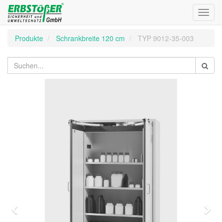
Toggl
navig
Produkte
Schrankbreite 120 cm
TYP 9012-35-003
Zurück
Wei