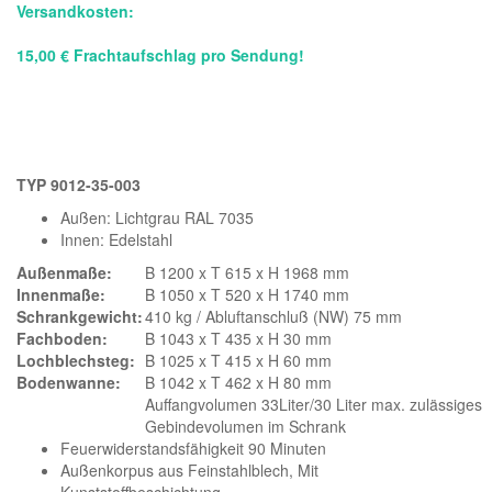
Versandkosten:
15,00 € Frachtaufschlag pro Sendung!
TYP 9012-35-003
Außen: Lichtgrau RAL 7035
Innen: Edelstahl
Außenmaße:
B 1200 x T 615 x H 1968 mm
Innenmaße:
B 1050 x T 520 x H 1740 mm
Schrankgewicht:
410 kg / Abluftanschluß (NW) 75 mm
Fachboden:
B 1043 x T 435 x H 30 mm
Lochblechsteg:
B 1025 x T 415 x H 60 mm
Bodenwanne:
B 1042 x T 462 x H 80 mm
Auffangvolumen 33Liter/30 Liter max. zulässiges
Gebindevolumen im Schrank
Feuerwiderstandsfähigkeit 90 Minuten
Außenkorpus aus Feinstahlblech, Mit