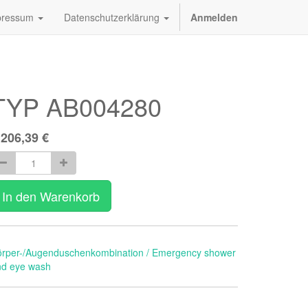
pressum
Datenschutzerklärung
Anmelden
TYP AB004280
.206,39
€
In den Warenkorb
örper-/Augenduschenkombination / Emergency shower
nd eye wash