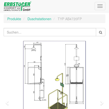
Toggl
navig
Produkte
Duschstationen
TYP AB4720FP
Zurück
Wei