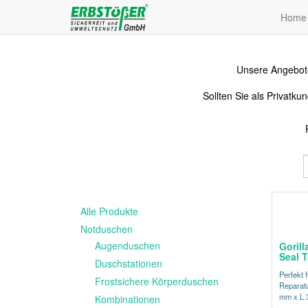
Home
Unsere Angebote
Sollten Sie als Privat
Alle Produkte
Notduschen
Augenduschen
Gorill
Seal 
Duschstationen
Perfekt f
Frostsichere Körperduschen
Reparatu
mm x L 
Kombinationen