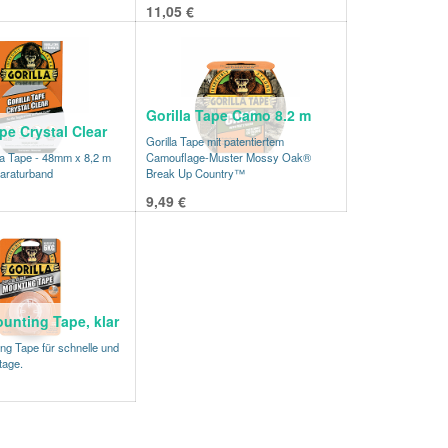
11,05
€
Gorilla Tape Camo 8.2 m
ape Crystal Clear
Gorilla Tape mit patentiertem
illa Tape - 48mm x 8,2 m
Camouflage-Muster Mossy Oak®
paraturband
Break Up Country™
9,49
€
ounting Tape, klar
ing Tape für schnelle und
tage.