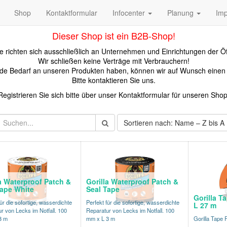
Shop
Kontaktformular
Infocenter
Planung
Im
Dieser Shop ist ein B2B-Shop!
 richten sich ausschließlich an Unternehmen und Einrichtungen der Öf
Wir schließen keine Verträge mit Verbrauchern!
kunde Bedarf an unseren Produkten haben, können wir auf Wunsch eine
Bitte kontaktieren Sie uns.
Registrieren Sie sich bitte über unser Kontaktformular für unseren Shop
Sortieren nach: Name – Z bis A
a Waterproof Patch &
Gorilla Waterproof Patch &
Tape White
Seal Tape
Gorilla T
ür die sofortige, wasserdichte
Perfekt für die sofortige, wasserdichte
L 27 m
r von Lecks im Notfall. 100
Reparatur von Lecks im Notfall. 100
3 m
mm x L 3 m
Gorilla Tape