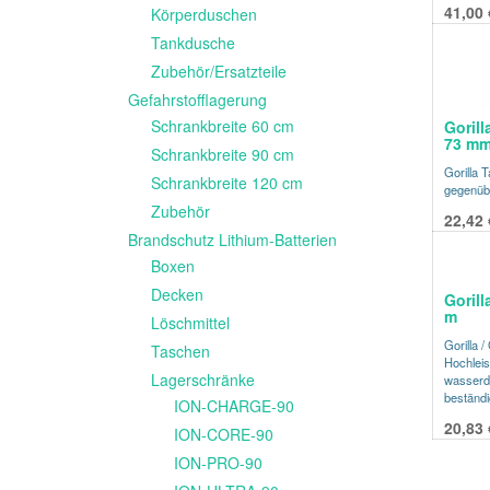
41,00
Körperduschen
Tankdusche
Zubehör/Ersatzteile
Gefahrstofflagerung
Schrankbreite 60 cm
Goril
73 mm
Schrankbreite 90 cm
Gorilla T
Schrankbreite 120 cm
gegenübe
Zubehör
22,42
Brandschutz Lithium-Batterien
Boxen
Decken
Gorill
m
Löschmittel
Gorilla /
Taschen
Hochleis
Lagerschränke
wasserdi
beständi
ION-CHARGE-90
20,83
ION-CORE-90
ION-PRO-90