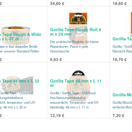
€
34,60
€
19,65
€
Gorilla Tape Handy Roll 9
m x 25 mm
la Tape Tough & Wide
 x L 27 m
Gorilla T
Der praktische Begleiter für kleine
ape in fast doppelter Breite
Reparaturen. Passt in jede
Gorilla / Gor
r unseren Standard Rollen
Hosentasche.
Klarsicht-Re
€
6,63
€
16,70
€
a Tape 48 mm x L 32
Gorilla Tape 48 mm x L 11
m
 Gorilla Tape - Universal
Gorilla / Gorilla Tape - Universal
Gorilla M
tungsklebeband,
Hochleistungsklebeband,
cht, temperatur- und UV-
wasserdicht, Temperatur- und UV-
Gorilla Mount
g: 48 mm x L 32 m
beständig: 48 mm x L 11 m
einfache Mon
€
12,19
€
7,20
€