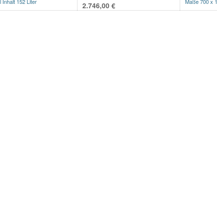
 Inhalt 152 Liter
Maße 700 x 
2.746,00
€