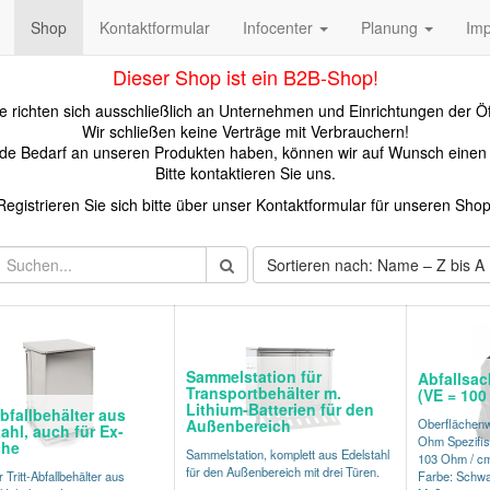
Shop
Kontaktformular
Infocenter
Planung
Im
Dieser Shop ist ein B2B-Shop!
 richten sich ausschließlich an Unternehmen und Einrichtungen der Öf
Wir schließen keine Verträge mit Verbrauchern!
kunde Bedarf an unseren Produkten haben, können wir auf Wunsch eine
Bitte kontaktieren Sie uns.
Registrieren Sie sich bitte über unser Kontaktformular für unseren Shop
Sortieren nach: Name – Z bis A
Sammelstation für
Abfallsac
Transportbehälter m.
(VE = 100 
Lithium-Batterien für den
Abfallbehälter aus
Außenbereich
Oberflächenw
ahl, auch für Ex-
Ohm Spezifis
che
Sammelstation, komplett aus Edelstahl
103 Ohm / c
für den Außenbereich mit drei Türen.
 Tritt-Abfallbehälter aus
Farbe: Schwa