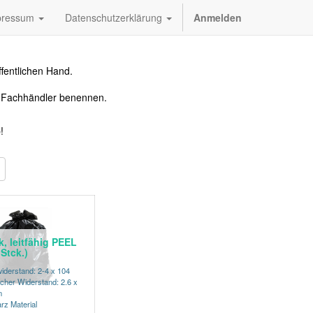
pressum
Datenschutzerklärung
Anmelden
fentlichen Hand.
n Fachhändler benennen.
!
k, leitfähig PEEL
Stck.)
iderstand: 2-4 x 104
cher Widerstand: 2.6 x
m
rz Material