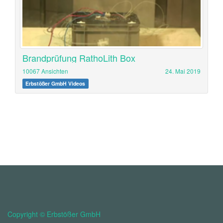
Brandprüfung RathoLith Box
10067 Ansichten
24. Mai 2019
Erbstößer GmbH Videos
Copyright ©
Erbstößer GmbH