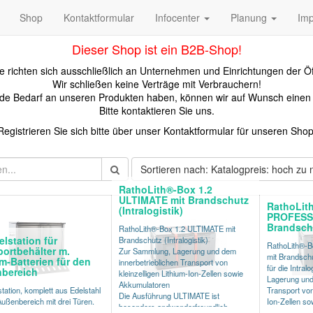
Shop
Kontaktformular
Infocenter
Planung
Im
Dieser Shop ist ein B2B-Shop!
 richten sich ausschließlich an Unternehmen und Einrichtungen der Öf
Wir schließen keine Verträge mit Verbrauchern!
kunde Bedarf an unseren Produkten haben, können wir auf Wunsch eine
Bitte kontaktieren Sie uns.
Registrieren Sie sich bitte über unser Kontaktformular für unseren Shop
Sortieren nach: Katalogpreis: hoch zu n
RathoLith®-Box 1.2
ULTIMATE mit Brandschutz
RathoLit
(Intralogistik)
PROFESS
Brandschu
RathoLith®-Box 1.2 ULTIMATE mit
lstation für
Brandschutz (Intralogistik)
RathoLith®-
portbehälter m.
Zur Sammlung, Lagerung und dem
mit Brandschut
m-Batterien für den
innerbetrieblichen Transport von
für die Intral
bereich
kleinzelligen Lithium-Ion-Zellen sowie
Lagerung und 
Akkumulatoren
ation, komplett aus Edelstahl
Transport von 
Die Ausführung ULTIMATE ist
Außenbereich mit drei Türen.
Ion-Zellen s
besonders andwenderfreundlich.