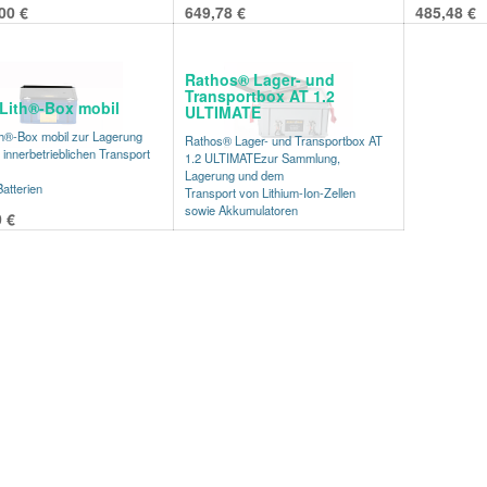
Zusätzlich zum Löschmittel ist der
00
€
649,78
€
485,48
€
Behälter mit einer
Brandschutzauskleidung versehen.
Dadurch doppelter Schutz!
Rathos® Lager- und
Transportbox AT 1.2
Lith®-Box mobil
ULTIMATE
h®-Box mobil zur Lagerung
Rathos® Lager- und Transportbox AT
innerbetrieblichen Transport
1.2 ULTIMATEzur Sammlung,
Lagerung und dem
Batterien
Transport von Lithium-Ion-Zellen
sowie Akkumulatoren
0
€