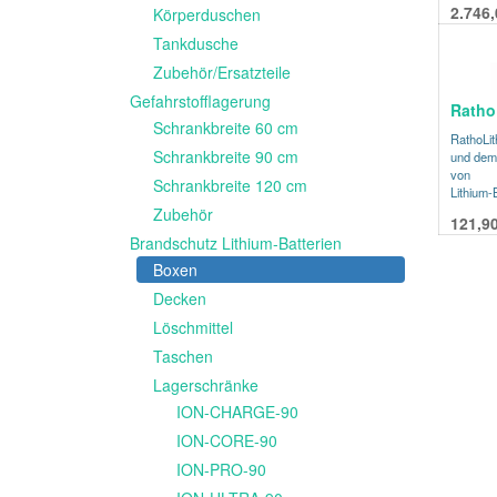
2.746,
Körperduschen
Tankdusche
Zubehör/Ersatzteile
Gefahrstofflagerung
Ratho
Schrankbreite 60 cm
RathoLit
Schrankbreite 90 cm
und dem 
von
Schrankbreite 120 cm
Lithium-
Zubehör
121,9
Brandschutz Lithium-Batterien
Boxen
Decken
Löschmittel
Taschen
Lagerschränke
ION-CHARGE-90
ION-CORE-90
ION-PRO-90