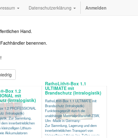
pressum
Datenschutzerklärung
Anmelden
fentlichen Hand.
n Fachhändler benennen.
!
iedrig
RathoLith®-Box 1.1
ULTIMATE mit
h®-Box 1.2
Brandschutz (Intralogistik)
IONAL mit
tz (Intralogistik)
RathoLith®-Box 1.1 ULTIMATE mit
Brandschutz (Intralogistik)
Box 1.2 PROFESSIONAL
Funktionsgeprüft durch die
z (Intralogistik)
unabhängie Materialprüfanstalt ZSW,
ogistik. Zur Sammlung,
Ulm -Made in Germany-
dem innerbetrieblichen
Zur Sammlung, Lagerung und dem
kleinzelligen Lithium-
innerbetrieblichen Transport von
owie Akkumulatoren
kleinzelligen Lithium-Ion-Zellen sowie