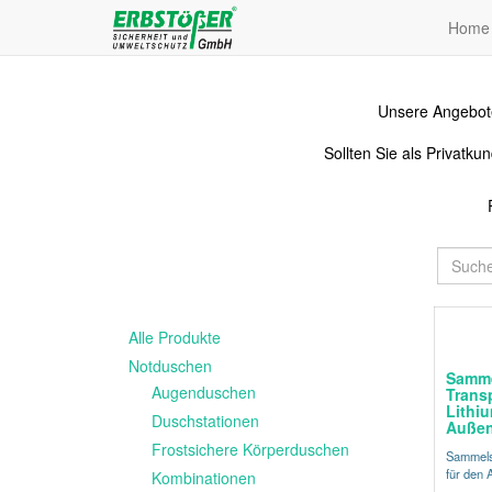
Home
Unsere Angebote
Sollten Sie als Privat
Alle Produkte
Notduschen
Samme
Augenduschen
Trans
Lithiu
Duschstationen
Außen
Frostsichere Körperduschen
Sammelst
für den 
Kombinationen