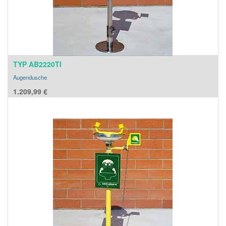
TYP AB2220TI
Augendusche
1.209,99
€