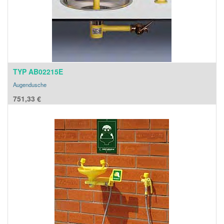
TYP AB02215E
Augendusche
751,33
€