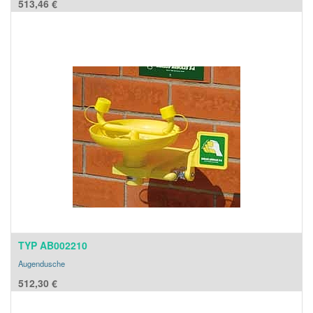
513,46
€
TYP AB002210
Augendusche
512,30
€