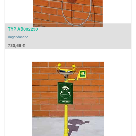
TYP AB002230
Augendusche
730,66
€