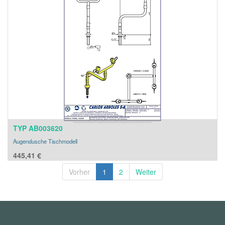
TYP AB003620
Augendusche Tischmodell
445,41
€
Vorher
1
2
Weiter