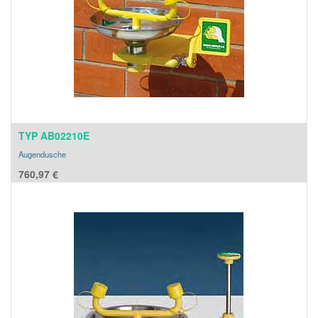
TYP AB02210E
Augendusche
760,97
€