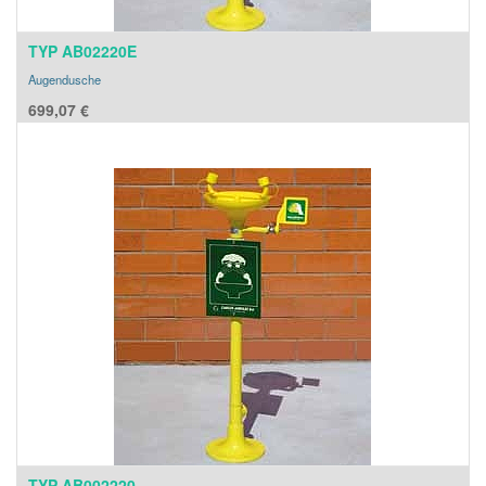
TYP AB02220E
Augendusche
699,07
€
TYP AB002220