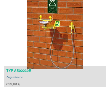
TYP AB02230E
Augendusche
829,03
€