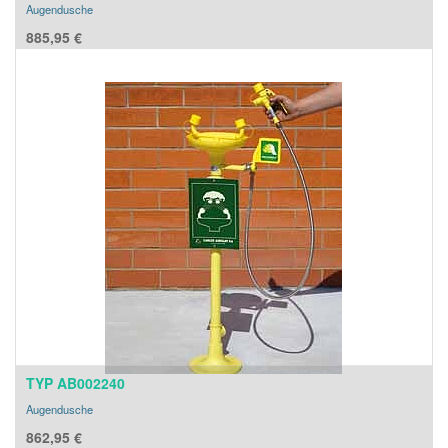
Augendusche
885,95
€
TYP AB002240
Augendusche
862,95
€