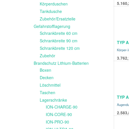
5.160,
Körperduschen
Tankdusche
Zubehör/Ersatzteile
Gefahrstofflagerung
Schrankbreite 60 cm
Schrankbreite 90 cm
TYP A
Schrankbreite 120 cm
Körper-
Zubehör
3.762,
Brandschutz Lithium-Batterien
Boxen
Decken
Löschmittel
Taschen
TYP A
Lagerschränke
Augend
ION-CHARGE-90
2.583,
ION-CORE-90
ION-PRO-90