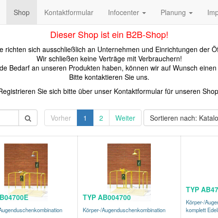
Shop
Kontaktformular
Infocenter
Planung
Im
Dieser Shop ist ein B2B-Shop!
 richten sich ausschließlich an Unternehmen und Einrichtungen der Öf
Wir schließen keine Verträge mit Verbrauchern!
kunde Bedarf an unseren Produkten haben, können wir auf Wunsch eine
Bitte kontaktieren Sie uns.
Registrieren Sie sich bitte über unser Kontaktformular für unseren Shop
Vorher
1
2
Weiter
Sortieren nach: Katalo
TYP AB47
B04700E
TYP AB004700
Körper-/Auge
/Augenduschenkombination
Körper-/Augenduschenkombination
komplett Edel