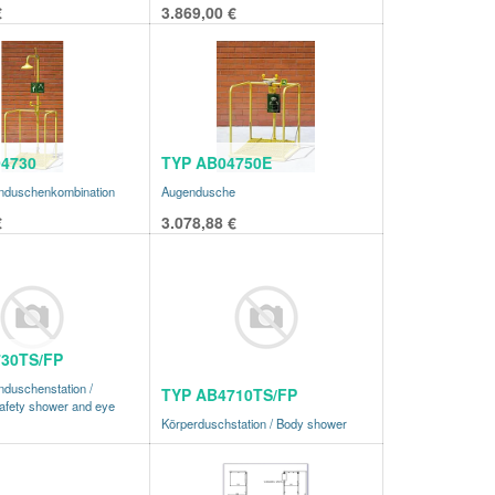
€
3.869,00
€
4730
TYP AB04750E
nduschenkombination
Augendusche
€
3.078,88
€
30TS/FP
nduschenstation /
TYP AB4710TS/FP
fety shower and eye
Körperduschstation / Body shower