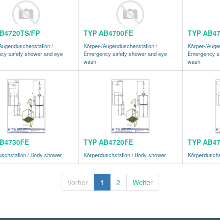
B4720TS/FP
TYP AB4700FE
TYP AB4
Augenduschenstation /
Körper-/Augenduschenstation /
Körper-/Auge
cy safety shower and eye
Emergency safety shower and eye
Emergency sa
wash
wash
B4730FE
TYP AB4720FE
TYP AB4
schstation / Body shower
Körperduschstation / Body shower
Körperduschs
Vorher
1
2
Weiter