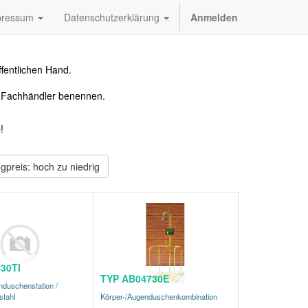
pressum
Datenschutzerklärung
Anmelden
fentlichen Hand.
n Fachhändler benennen.
!
gpreis: hoch zu niedrig
30TI
TYP AB04730E
nduschenstation /
stahl
Körper-/Augenduschenkombination