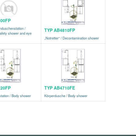
700FP
nduschenstation /
TYP AB4810FP
fety shower and eye
„Notretter“ / Decontamination shower
720FP
TYP AB4710FE
tation / Body shower
Körperdusche / Body shower