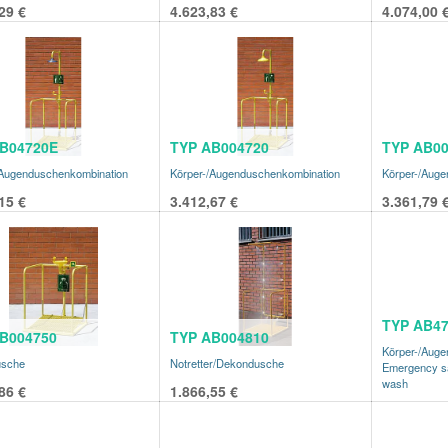
29
€
4.623,83
€
4.074,00
B04720E
TYP AB004720
TYP AB00
/Augenduschenkombination
Körper-/Augenduschenkombination
Körper-/Auge
15
€
3.412,67
€
3.361,79
TYP AB47
B004750
TYP AB004810
Körper-/Auge
usche
Notretter/Dekondusche
Emergency sa
wash
86
€
1.866,55
€