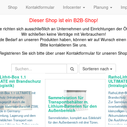
Shop
Kontaktformular
Infocenter
Planung
Im
Dieser Shop ist ein B2B-Shop!
 richten sich ausschließlich an Unternehmen und Einrichtungen der Öf
Wir schließen keine Verträge mit Verbrauchern!
kunde Bedarf an unseren Produkten haben, können wir auf Wunsch eine
Bitte kontaktieren Sie uns.
Registrieren Sie sich bitte über unser Kontaktformular für unseren Shop
Sortieren nach
Lith®-Box 1.1
RathoLit
ATE mit Brandschutz
ULTIMATE
logistik)
(Intralogi
th®-Box 1.1 ULTIMATE mit
RathoLith®-B
Sammelstation für
utz (Intralogistik)
Brandschutz (I
Transportbehälter m.
sgeprüft durch die
Zur Sammlun
Lithium-Batterien für den
ie Materialprüfanstalt ZSW,
innerbetriebl
Außenbereich
de in Germany-
kleinzelligen 
mlung, Lagerung und dem
Akkumulator
Sammelstation, komplett aus Edelstahl
rieblichen Transport von
Die Ausführu
für den Außenbereich mit drei Türen.
igen Lithium-Ion-Zellen sowie
besonders an