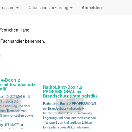
pressum
Datenschutzerklärung
Anmelden
fentlichen Hand.
n Fachhändler benennen.
!
h®-Box 1.2
 mit Brandschutz
RathoLith®-Box 1.2
stik)
PROFESSIONAL mit
Brandschutz (Intralogistik)
ox 1.2 ULTIMATE mit
ntralogistik)
RathoLith®-Box 1.2 PROFESSIONAL
g, Lagerung und dem
mit Brandschutz (Intralogistik)
ichen Transport von
für die Intralogistik. Zur Sammlung,
Lithium-Ion-Zellen sowie
Lagerung und dem innerbetrieblichen
en
Transport von kleinzelligen Lithium-
ng ULTIMATE ist
Ion-Zellen sowie Akkumulatoren
dwenderfreundlich.