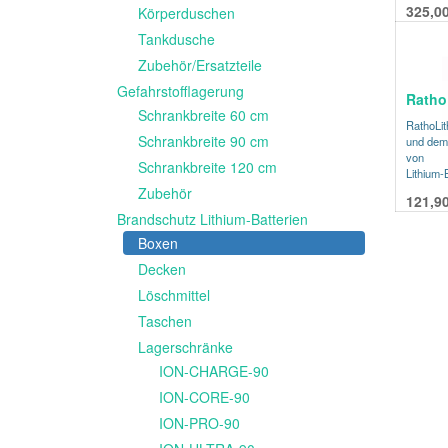
Akkumul
325,0
Körperduschen
Die Aus
Tankdusche
besonder
Zusätzli
Zubehör/Ersatzteile
Behälter 
Brandsc
Gefahrstofflagerung
Ratho
Dadurch 
Schrankbreite 60 cm
Auflaged
RathoLit
gesicher
Schrankbreite 90 cm
und dem 
Kissenmo
von
Schrankbreite 120 cm
Lieferum
Lithium-
Löschmit
Zubehör
Anlehnun
121,9
das Eind
Brandschutz Lithium-Batterien
Bränden
Boxen
Material
(Löschmi
Decken
Untersu
Löschmittel
Sorbtion
Elektrol
Taschen
Material
Möglichk
Lagerschränke
Batterie
ION-CHARGE-90
(LGK) g
Abschnit
ION-CORE-90
Stapelba
ION-PRO-90
Technis
Außenma