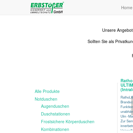
Home
Unsere Angebote
Sollten Sie als Privat
Ratho
ULTIM
(Intra
Alle Produkte
RathoLi
Notduschen
Brandsch
Augenduschen
Funktion
unabhäng
Duschstationen
Ulm -Ma
Frostsichere Körperduschen
Zur Sam
innerbet
Kombinationen
kleinzell