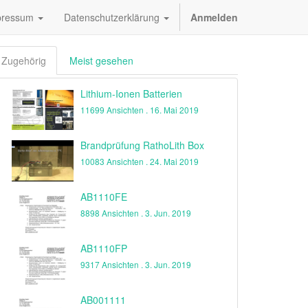
pressum
Datenschutzerklärung
Anmelden
Zugehörig
Meist gesehen
Lithium-Ionen Batterien
11699 Ansichten .
16. Mai 2019
Brandprüfung RathoLith Box
10083 Ansichten .
24. Mai 2019
AB1110FE
8898 Ansichten .
3. Jun. 2019
AB1110FP
9317 Ansichten .
3. Jun. 2019
AB001111