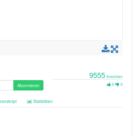
9555
Ansichten
0
Abonnieren
0
0
Likes
ranskript
Statistiken