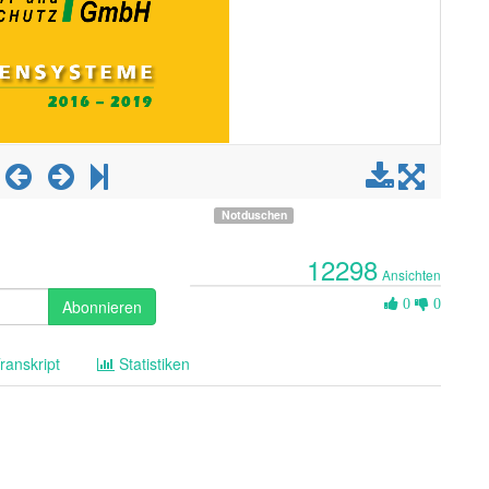
Notduschen
12298
Ansichten
0
Abonnieren
0
0
Likes
ranskript
Statistiken