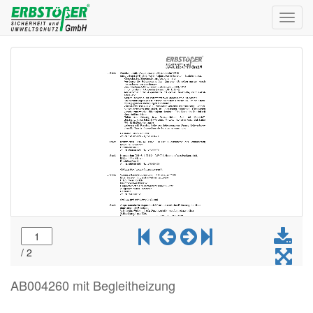
Toggl
navig
AB004260 mit Begleitheizung