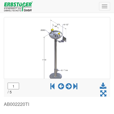
Toggl
navig
AB002220TI