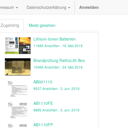
pressum
Datenschutzerklärung
Anmelden
Zugehörig
Meist gesehen
Lithium-Ionen Batterien
11685 Ansichten .
16. Mai 2019
Brandprüfung RathoLith Box
10066 Ansichten .
24. Mai 2019
AB001110
9537 Ansichten .
3. Jun. 2019
AB1110FE
8885 Ansichten .
3. Jun. 2019
AB1110FP