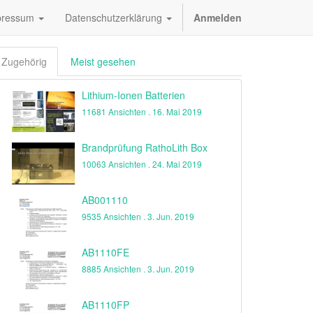
pressum
Datenschutzerklärung
Anmelden
Zugehörig
Meist gesehen
Lithium-Ionen Batterien
11681 Ansichten .
16. Mai 2019
Brandprüfung RathoLith Box
10063 Ansichten .
24. Mai 2019
AB001110
9535 Ansichten .
3. Jun. 2019
AB1110FE
8885 Ansichten .
3. Jun. 2019
AB1110FP