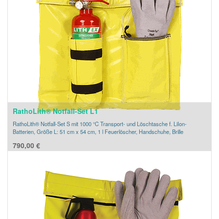
RathoLith® Notfall-Set L1
RathoLith® Notfall-Set S mit 1000 °C Transport‐ und Löschtasche f. LiIon-
Batterien, Größe L: 51 cm x 54 cm, 1 l Feuerlöscher, Handschuhe, Brille
790,00
€