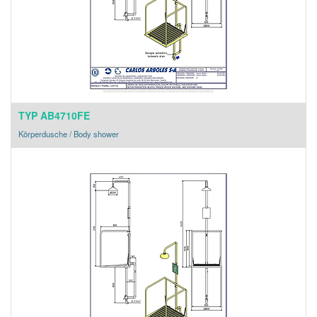
TYP AB4710FE
Körperdusche / Body shower