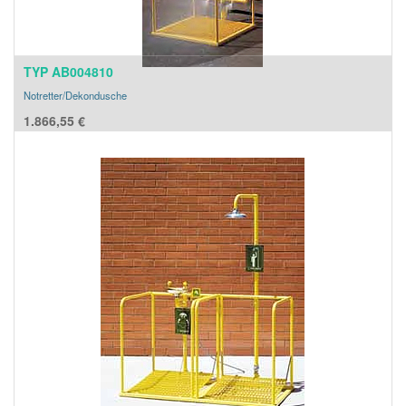
TYP AB004810
Notretter/Dekondusche
1.866,55
€