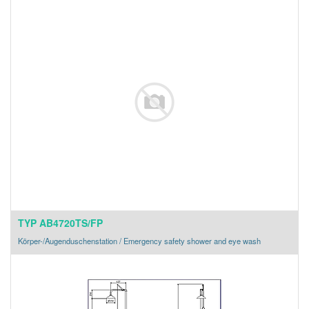
TYP AB4720TS/FP
Körper-/Augenduschenstation / Emergency safety shower and eye wash