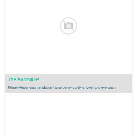
TYP AB4700FP
Körper-/Augenduschenstation / Emergency safety shower and eye wash