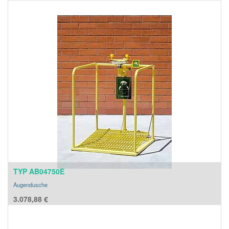
TYP AB04750E
Augendusche
3.078,88
€