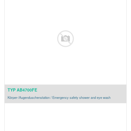
TYP AB4700FE
Körper-/Augenduschenstation / Emergency safety shower and eye wash