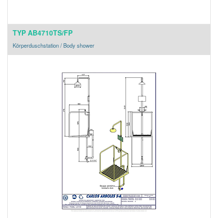
TYP AB4710TS/FP
Körperduschstation / Body shower