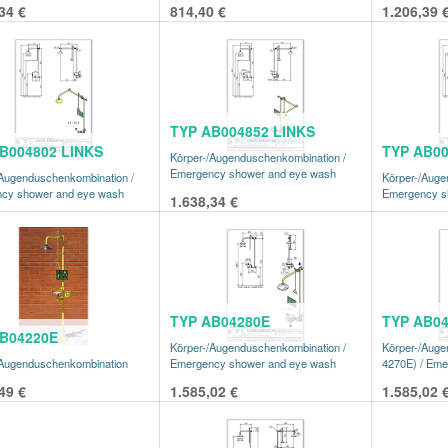
34
€
814,40
€
1.206,39
TYP AB004852 LINKS
B004802 LINKS
TYP AB0
Körper-/Augenduschenkombination /
Emergency shower and eye wash
/Augenduschenkombination /
Körper-/Auge
cy shower and eye wash
Emergency s
1.638,34
€
TYP AB04280E
TYP AB0
B04220E
Körper-/Augenduschenkombination /
Körper-/Auge
/Augenduschenkombination
Emergency shower and eye wash
4270E) / Eme
49
€
1.585,02
€
1.585,02