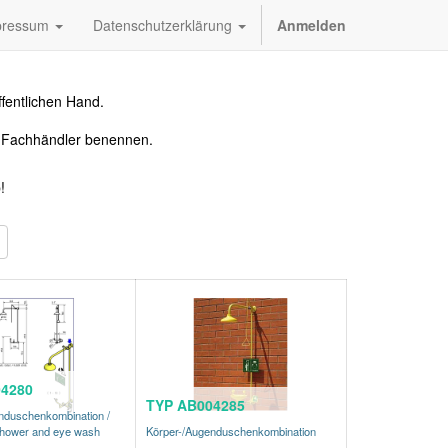
pressum
Datenschutzerklärung
Anmelden
fentlichen Hand.
n Fachhändler benennen.
!
4280
TYP AB004285
nduschenkombination /
hower and eye wash
Körper-/Augenduschenkombination