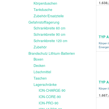
1.638,
Körperduschen
Tankdusche
Zubehör/Ersatzteile
Gefahrstofflagerung
Schrankbreite 60 cm
Schrankbreite 90 cm
TYP A
Schrankbreite 120 cm
Körper-
Zubehör
Emergen
Brandschutz Lithium-Batterien
Boxen
Decken
Löschmittel
Taschen
TYP A
Lagerschränke
Körper-
ION-CHARGE-90
1.667,
ION-CORE-90
ION-PRO-90