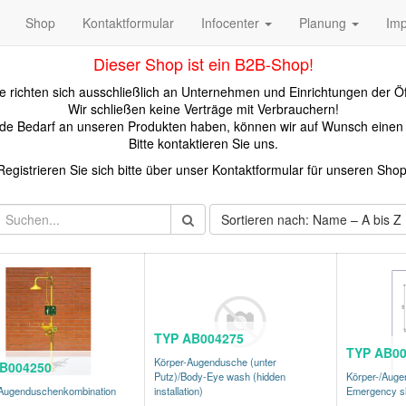
Shop
Kontaktformular
Infocenter
Planung
Im
Dieser Shop ist ein B2B-Shop!
 richten sich ausschließlich an Unternehmen und Einrichtungen der Öf
Wir schließen keine Verträge mit Verbrauchern!
kunde Bedarf an unseren Produkten haben, können wir auf Wunsch eine
Bitte kontaktieren Sie uns.
Registrieren Sie sich bitte über unser Kontaktformular für unseren Shop
Sortieren nach: Name – A bis Z
TYP AB004275
TYP AB00
Körper-Augendusche (unter
B004250
Putz)/Body-Eye wash (hidden
Körper-/Auge
/Augenduschenkombination
installation)
Emergency s