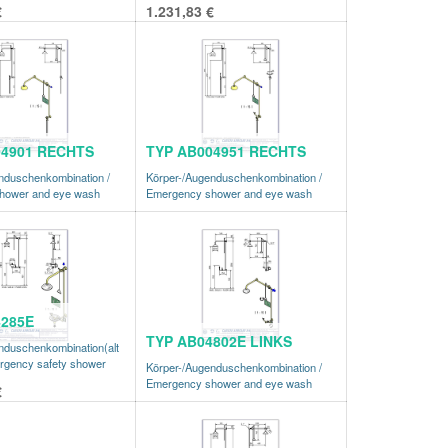
€
1.231,83
€
04901 RECHTS
TYP AB004951 RECHTS
nduschenkombination /
Körper-/Augenduschenkombination /
hower and eye wash
Emergency shower and eye wash
4285E
TYP AB04802E LINKS
nduschenkombination(alt
rgency safety shower
Körper-/Augenduschenkombination /
Emergency shower and eye wash
€