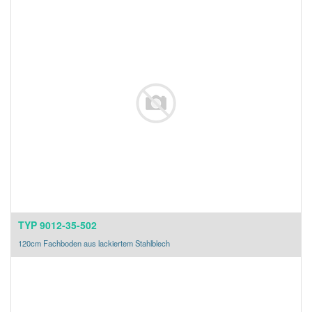
TYP 9012-35-502
120cm Fachboden aus lackiertem Stahlblech