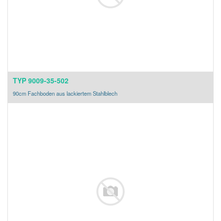
TYP 9009-35-502
90cm Fachboden aus lackiertem Stahlblech